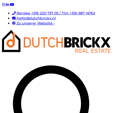
Renske +316 220 737 05 / Tim +316 587 14762
hello@dutchbrickx.nl
Zu unserer Website ›