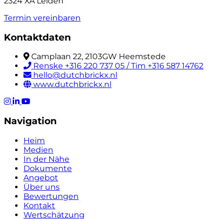
2324 XA Leiden
Termin vereinbaren
Kontaktdaten
Camplaan 22, 2103GW Heemstede
Renske +316 220 737 05 / Tim +316 587 14762
hello@dutchbrickx.nl
www.dutchbrickx.nl
Navigation
Heim
Medien
In der Nähe
Dokumente
Angebot
Über uns
Bewertungen
Kontakt
Wertschätzung