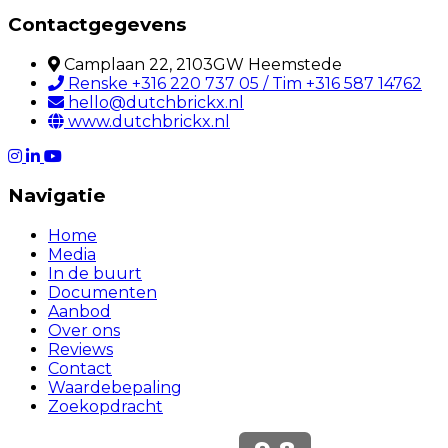
Contactgegevens
Camplaan 22, 2103GW Heemstede
Renske +316 220 737 05 / Tim +316 587 14762
hello@dutchbrickx.nl
www.dutchbrickx.nl
Navigatie
Home
Media
In de buurt
Documenten
Aanbod
Over ons
Reviews
Contact
Waardebepaling
Zoekopdracht