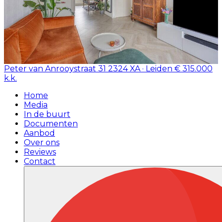
Peter van Anrooystraat 31
2324 XA · Leiden
€ 315.000
k.k.
Home
Media
In de buurt
Documenten
Aanbod
Over ons
Reviews
Contact