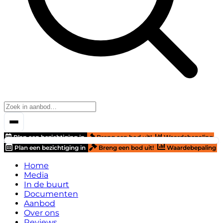
Plan een bezichtiging in
Breng een bod uit!
Waardebepaling
Plan een bezichtiging in
Breng een bod uit!
Waardebepaling
Home
Media
In de buurt
Documenten
Aanbod
Over ons
Reviews