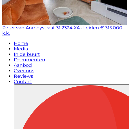
Peter van Anrooystraat 31
2324 XA · Leiden
€ 315.000
k.k.
Home
Media
In de buurt
Documenten
Aanbod
Over ons
Reviews
Contact